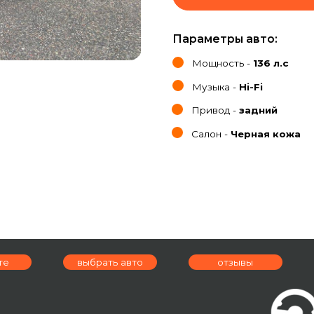
Параметры авто:
Мощность -
136 л.с
Музыка -
Hi-Fi
Привод -
задний
Салон -
Черная кожа
выбрать авто
отзывы
условия аре
ад,
я, 9А