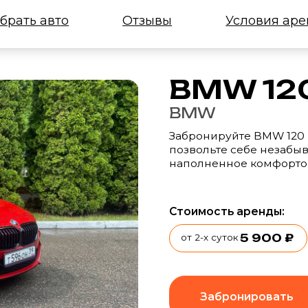
 авто
Отзывы
Условия аренды
BMW 120i
BMW
Забронируйте BMW 120 в насыщенно
позвольте себе незабываемое путеш
наполненное комфортом, стилем и 
Стоимость аренды:
5 900 ₽
от 2-х суток
Забронировать