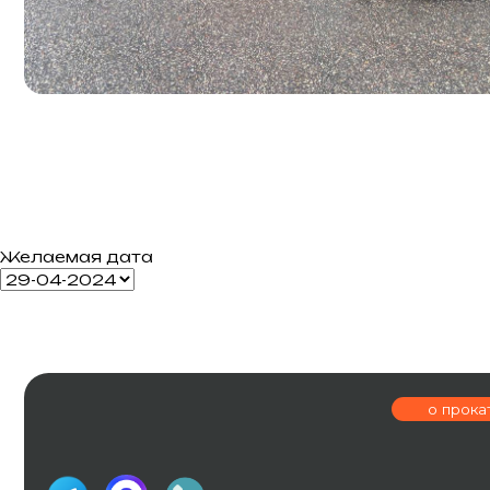
Желаемая дата
о прокате
г. Калининингр
ОГРНИП 326390000004231
ИП Шевчук И.В
ул. Эпроновска
Политика конфиденциальности