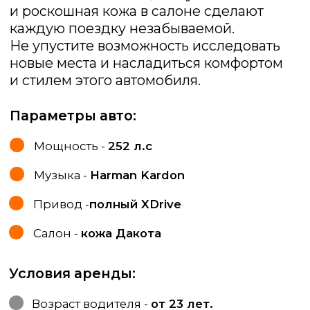
Условия аренды:
Возраст водителя -
от 23 лет.
Водительский стаж -
от 3-х лет
Ограничения по пробегу -
нет
Залог -
20 000 ₽
о прокате
отзывы
выбрать авто
условия аренды
+7 963 290 60 90