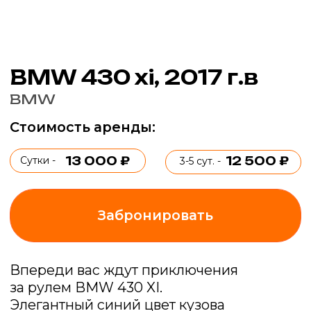
Стоимость аренды:
13 000 ₽
12 500 ₽
Сутки -
3-5 сут. -
Забронировать
Впереди вас ждут приключения
за рулем BMW 430 XI.
Элегантный синий цвет кузова
и роскошная кожа в салоне сделают
каждую поездку незабываемой.
Не упустите возможность исследовать
новые места и насладиться комфортом
и стилем этого автомобиля.
Параметры авто:
Мощность -
252 л.с
Музыка -
Harman Kardon
Привод -
полный XDrive
Салон -
кожа Дакота