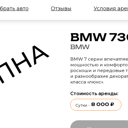
 авто
Отзывы
Условия аренды
BMW 730d, 20
ПНА
BMW
BMW 7 серии впечатляет внушител
мощностью и комфортом, сочетая эл
роскоши и передовые технологии. В
и разнообразие декоративных элеме
класса «люкс».
Стоимость аренды:
8 000 ₽
7
3-5 сут.
Сутки -
-
Недоступна