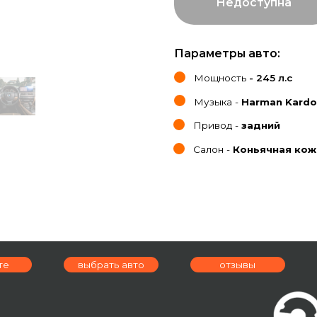
Параметры авто:
Мощность
- 245 л.с
Музыка -
Harman Kardon
Привод -
задний
Салон -
Коньячная кожа Nappa
выбрать авто
отзывы
условия аре
ад,
я, 9А