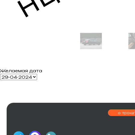
Желаемая дата
о прокате
г. Калининингр
ОГРНИП 326390000004231
ИП Шевчук И.В
ул. Эпроновска
Политика конфиденциальности