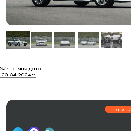
Желаемая дата
о прокате
г. Калининингр
ОГРНИП 326390000004231
ИП Шевчук И.В
ул. Эпроновска
Политика конфиденциальности