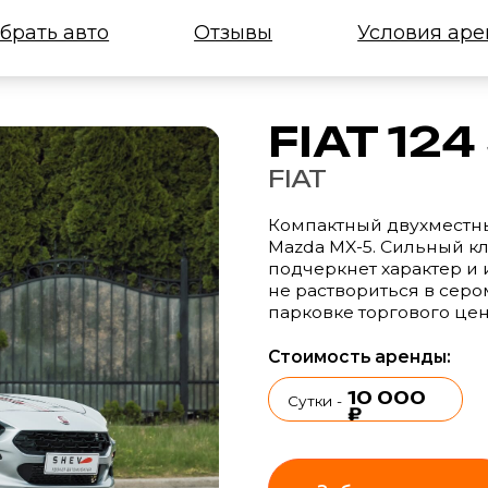
 авто
Отзывы
Условия аренды
FIAT 124 Spid
FIAT
Компактный двухместный спортивны
Mazda MX-5. Сильный классический 
подчеркнет характер и индивидуаль
не раствориться в сером будничном
парковке торгового центра.
Стоимость аренды:
10 000
9
3-5 сут.
Сутки -
₽
-
Забронировать