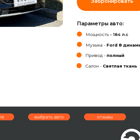
Параметры авто:
Мощность
- 184 л.с
Музыка -
Ford 8 динамиков
Привод -
полный
Салон -
Светлая ткань
выбрать авто
отзывы
условия аре
ад,
я, 9А