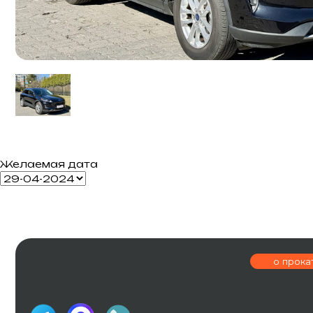
Желаемая дата
о прокате
г. Калининингр
ОГРНИП 326390000004231
ИП Шевчук И.В
ул. Эпроновска
Политика конфиденциальности