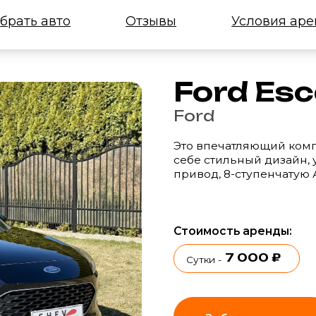
 авто
Отзывы
Условия аренды
Ford Escape, 
Ford
Это впечатляющий компактный кросс
себе стильный дизайн, удобство и 
привод, 8-ступенчатую АКПП
Стоимость аренды:
7 000 ₽
6
3-5 сут.
Сутки -
-
Забронировать