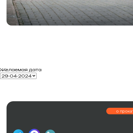
Желаемая дата
о прокате
г. Калининингр
ОГРНИП 326390000004231
ИП Шевчук И.В
ул. Эпроновска
Политика конфиденциальности