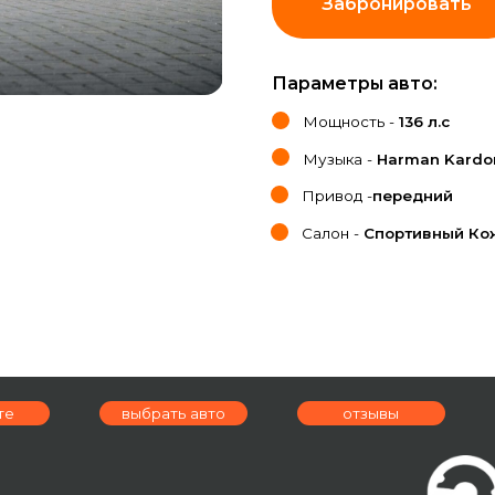
Параметры авто:
Мощность -
136 л.с
Музыка -
Harman Kardon
Привод -
передний
Салон -
Спортивный Кожа Дакота
выбрать авто
отзывы
условия аре
ад,
я, 9А