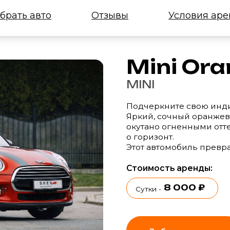
 авто
Отзывы
Условия аренды
Mini Orange 
MINI
Подчеркните свою индивидуальность 
Яркий, сочный оранжевый цвет напом
окутано огненными оттенками, а сол
о горизонт.
Этот автомобиль превратит каждую 
Стоимость аренды:
8 000 ₽
7
3-5 сут.
Сутки -
-
Забронировать